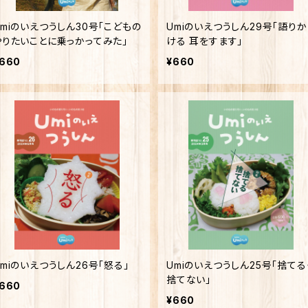
Umiのいえつうしん30号「こどもの
Umiのいえつうしん29号「語りか
やりたいことに乗っかってみた」
ける 耳をすます」
660
¥660
Umiのいえつうしん26号「怒る」
Umiのいえつうしん25号「捨てる
捨てない」
660
¥660