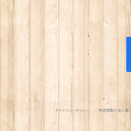
大サイズ 紫
大サイズ 透明
小サイズ フリース付き
ブルー
小サイズ
ライトブルー
オレンジ
レッド
ローズピンク
ベージュ
ピンク
プライバシーポリシー
特定商取引法に基
オレンジ