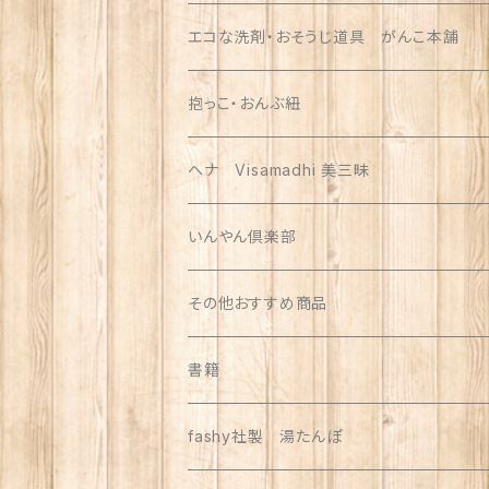
エコな洗剤・おそうじ道具 がんこ本舗
抱っこ・おんぶ紐
ヘナ Visamadhi 美三昧
いんやん倶楽部
その他おすすめ商品
書籍
fashy社製 湯たんぽ