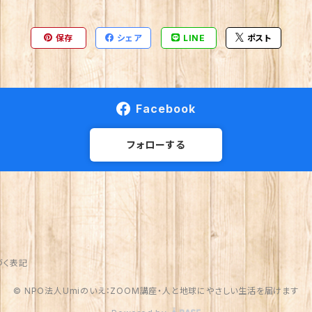
保存
シェア
LINE
ポスト
Facebook
フォローする
づく表記
© NPO法人Umiのいえ：ZOOM講座・人と地球にやさしい生活を届けます