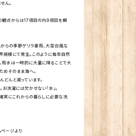
せん。
の観点からは17項目の内9項目を網
からの季節ゲリラ豪雨、大型台風な
界規模にて発生。このように毎年自然
。雨水は一時的に大量に降ることで大
ためそのまま海へ。
んどんと減っています。
。お洗濯には欠かせない「水」。
、確実にこれからの暮らしに必要な洗
ムページより