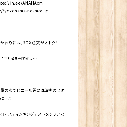
tps://lin.ee/ANAHAcm
p://yokohama-no-mori.jp
かわりには、BOX注文がオトク！
分 1回約46円ですよ～
、少量の水でビニール袋に洗濯ものと洗
るだけ！
スト、スティンギングテストをクリアな