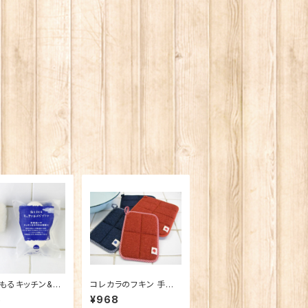
もるキッチン&ベ
コレカラのフキン 手の
ラシ
ひらサイズ
5
¥968