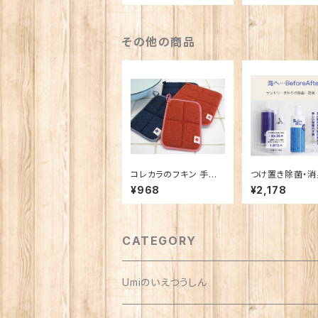
その他の商品
コレカラのフキン 手の
つけ置き除菌・
ひらサイズ
海へ…
¥968
¥2,178
CATEGORY
Umiのいえつうしん