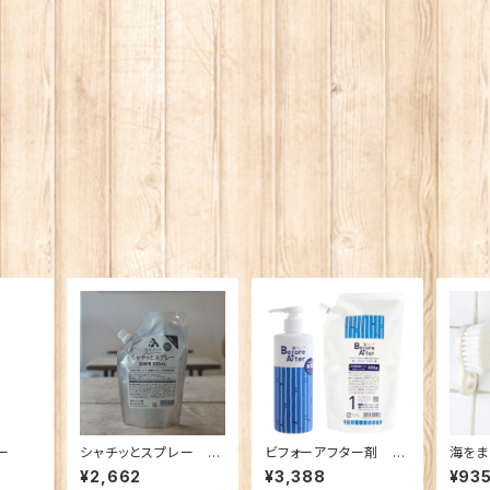
ー
シャチッとスプレー 詰
ビフォーアフター剤 詰
海をま
め替え
め替え600m
ジブ
¥2,662
¥3,388
¥93