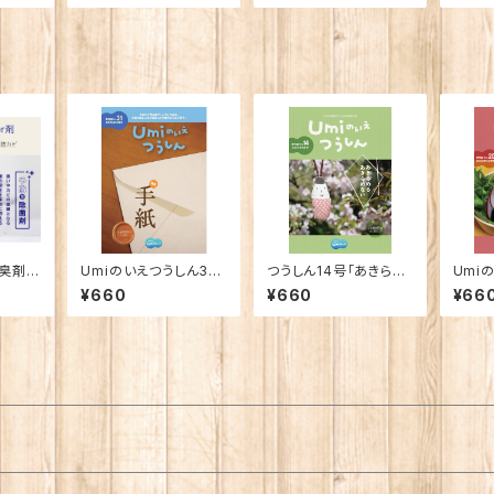
消臭剤
Umiのいえつうしん31
つうしん14号「あきらめ
Umi
Before After
号「手紙」
る・あきらめない」
号「わ
¥660
¥660
¥66