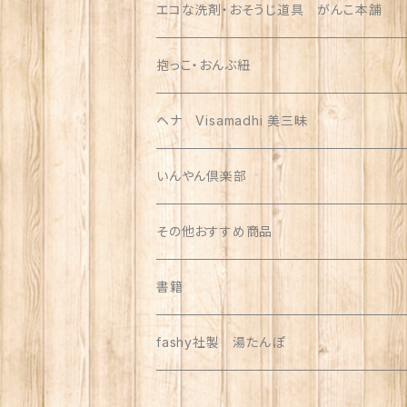
エコな洗剤・おそうじ道具 がんこ本舗
抱っこ・おんぶ紐
ヘナ Visamadhi 美三昧
いんやん倶楽部
その他おすすめ商品
書籍
fashy社製 湯たんぽ
大サイズ 紫