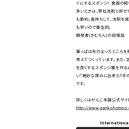
イにするスポンジ！ 食器の軽
多いときは、弊社洗剤と併せて
も節約、長持ちして、洗剤を減
も早いので衛生的。
開発者(きむちん)の自慢話
葉っぱは先の尖ったところを
考えてつくっています。また
を良くするスポンジ層を作る
い"絶妙な厚みに出来た!!手
です。
詳しくはがんこ本舗公式サ
http://www.gankohompo.
Internationa